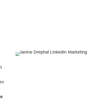
ch
ern
se