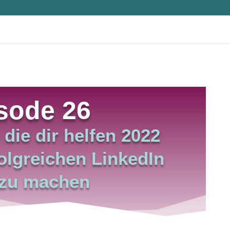
sode 26
 die dir helfen 2022
olgreichen LinkedIn
 zu machen