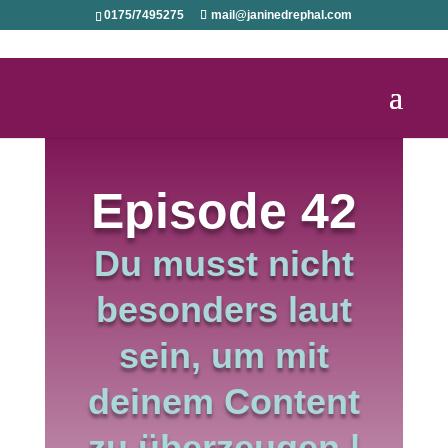
0175/7495275
mail@janinedrephal.com
Episode 42
Du musst nicht
besonders laut
sein, um mit
deinem Content
zu überzeugen |