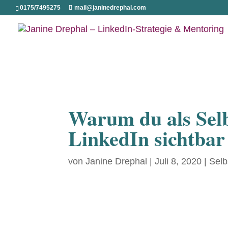
0175/7495275
mail@janinedrephal.com
Warum du als Selb
LinkedIn sichtbar
von
Janine Drephal
|
Juli 8, 2020
|
Selb